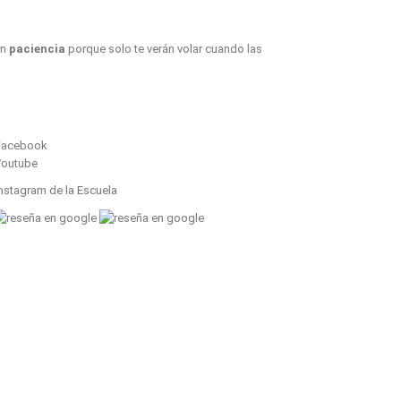
an
paciencia
porque solo te verán volar cuando las
Sigue Parapente Valencia en:
Facebook
Youtube
nstagram de la Escuela