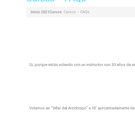
Inicio 2021
Cursos
Cursos – FAQs
P.
¿Es seguro volar en Parapente?
R.
Si, porque estás volando con un instructor con 30 años de e
P.
¿Donde se hacen los vuelos?
R.
Volamos en "Villar del Arzobispo" a 35' aproximadamente de
P.
¿Pueden venir mi familia o amigos a ver