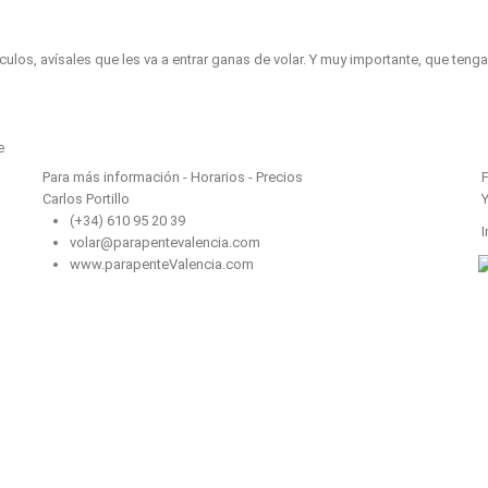
ículos, avísales que les va a entrar ganas de volar. Y muy importante, que teng
Contacto
e
Para más información - Horarios - Precios
Carlos Portillo
(+34) 610 95 20 39
I
volar@parapentevalencia.com
www.parapenteValencia.com