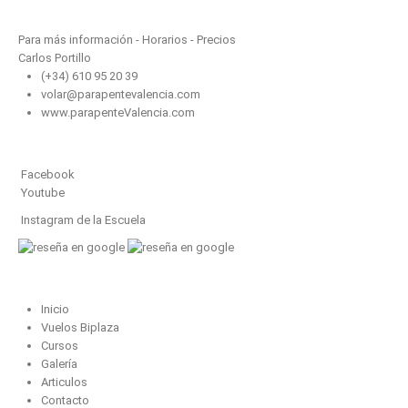
Contacto
Para más información - Horarios - Precios
Carlos Portillo
(+34) 610 95 20 39
volar@parapentevalencia.com
www.parapenteValencia.com
Sigue Parapente Valencia en:
Facebook
Youtube
Instagram de la Escuela
Mapa del sitio
Inicio
Vuelos Biplaza
Cursos
Galería
Articulos
Contacto