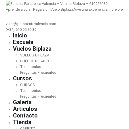
Aprende a volar. Regala un Vuelo Biplaza.Vive una Experiencia Increible
!!!
volar@parapentevalencia.com
(+34) 610 95 20 39
Inicio
Escuela
Vuelos Biplaza
VUELOS BIPLAZA
CHEQUE REGALO
Testimonios
Preguntas Frecuentes
Cursos
CURSOS
Testimonios
Preguntas Frecuentes
Galería
Articulos
Contacto
Tienda
CARRITO