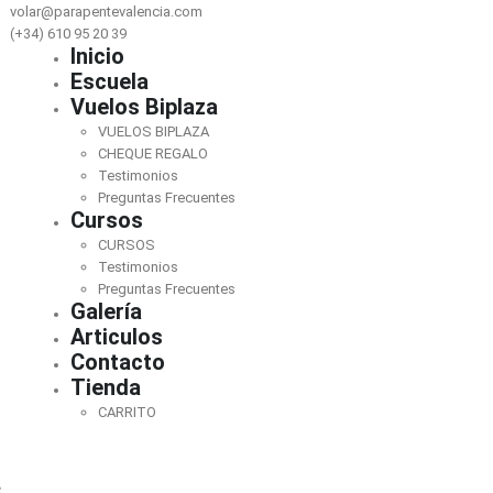
volar@parapentevalencia.com
(+34) 610 95 20 39
Inicio
Escuela
Vuelos Biplaza
VUELOS BIPLAZA
CHEQUE REGALO
Testimonios
Preguntas Frecuentes
Cursos
CURSOS
Testimonios
Preguntas Frecuentes
Galería
Articulos
Contacto
Tienda
CARRITO
s