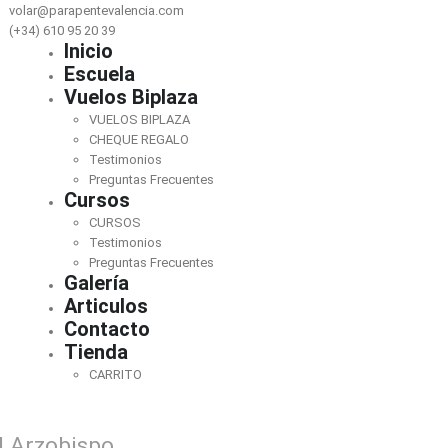
volar@parapentevalencia.com
(+34) 610 95 20 39
Inicio
Escuela
Vuelos Biplaza
VUELOS BIPLAZA
CHEQUE REGALO
Testimonios
Preguntas Frecuentes
Cursos
CURSOS
Testimonios
Preguntas Frecuentes
Galería
Articulos
Contacto
Tienda
CARRITO
el Arzobispo